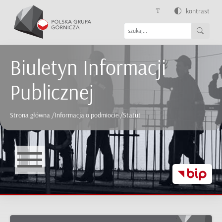
kontrast
Biuletyn Informacji
Publicznej
Strona główna
/
Informacja o podmiocie
/
Statut