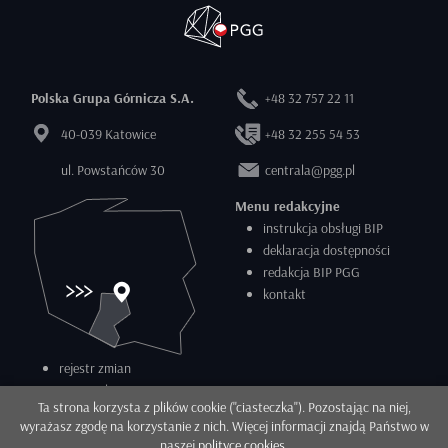
Polska Grupa Górnicza S.A.
+48 32 757 22 11
40-039 Katowice
+48 32 255 54 53
ul. Powstańców 30
centrala@pgg.pl
Menu redakcyjne
instrukcja obsługi BIP
deklaracja dostępności
redakcja BIP PGG
kontakt
rejestr zmian
statystyki
Ta strona korzysta z plików cookie ("ciasteczka"). Pozostając na niej,
RODO
wyrażasz zgodę na korzystanie z nich. Więcej informacji znajdą Państwo w
COOKIES
naszej
polityce cookies
.