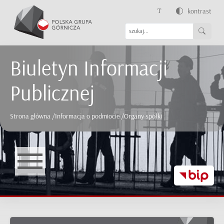
kontrast
Biuletyn Informacji
Publicznej
Strona główna
/
Informacja o podmiocie
/
Organy spółki