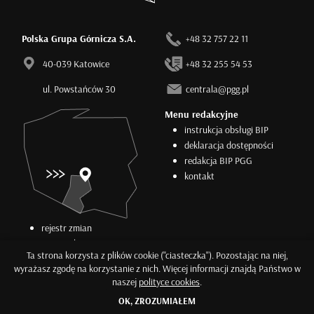
Polska Grupa Górnicza S.A.
+48 32 757 22 11
40-039 Katowice
+48 32 255 54 53
ul. Powstańców 30
centrala@pgg.pl
Menu redakcyjne
instrukcja obsługi BIP
deklaracja dostępności
redakcja BIP PGG
kontakt
rejestr zmian
statystyki
Ta strona korzysta z plików cookie ("ciasteczka"). Pozostając na niej,
RODO
wyrażasz zgodę na korzystanie z nich. Więcej informacji znajdą Państwo w
COOKIES
naszej
polityce cookies
.
BIP (GOV.PL)
OK, ZROZUMIAŁEM