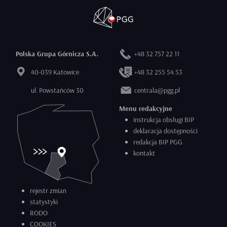
Polska Grupa Górnicza S.A.
+48 32 757 22 11
40-039 Katowice
+48 32 255 54 53
ul. Powstańców 30
centrala@pgg.pl
Menu redakcyjne
instrukcja obsługi BIP
deklaracja dostępności
redakcja BIP PGG
kontakt
rejestr zmian
statystyki
RODO
COOKIES