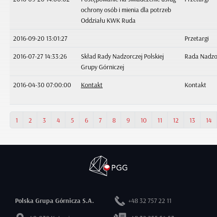
ochrony osób i mienia dla potrzeb
Oddziału KWK Ruda
2016-09-20 13:01:27
Przetargi
2016-07-27 14:33:26
Skład Rady Nadzorczej Polskiej
Rada Nadzo
Grupy Górniczej
2016-04-30 07:00:00
Kontakt
Kontakt
1
2
3
4
5
6
7
8
9
10
11
12
13
14
Polska Grupa Górnicza S.A.
+48 32 757 22 11