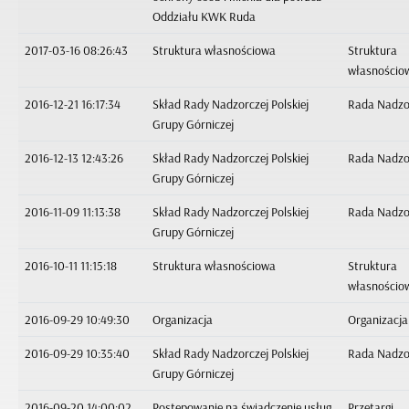
Oddziału KWK Ruda
2017-03-16 08:26:43
Struktura własnościowa
Struktura
własnościo
2016-12-21 16:17:34
Skład Rady Nadzorczej Polskiej
Rada Nadzo
Grupy Górniczej
2016-12-13 12:43:26
Skład Rady Nadzorczej Polskiej
Rada Nadzo
Grupy Górniczej
2016-11-09 11:13:38
Skład Rady Nadzorczej Polskiej
Rada Nadzo
Grupy Górniczej
2016-10-11 11:15:18
Struktura własnościowa
Struktura
własnościo
2016-09-29 10:49:30
Organizacja
Organizacja
2016-09-29 10:35:40
Skład Rady Nadzorczej Polskiej
Rada Nadzo
Grupy Górniczej
2016-09-20 14:00:02
Postępowanie na świadczenie usług
Przetargi