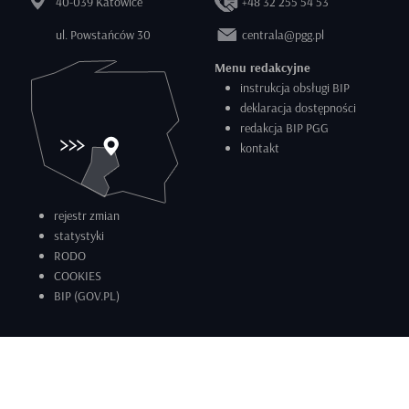
40-039 Katowice
+48 32 255 54 53
ul. Powstańców 30
centrala@pgg.pl
Menu redakcyjne
instrukcja obsługi BIP
deklaracja dostępności
redakcja BIP PGG
kontakt
rejestr zmian
statystyki
RODO
COOKIES
BIP (GOV.PL)